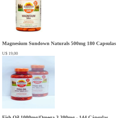
Magnesium Sundown Naturals 500mg 180 Capsulas
U$ 19,00
Fish Oil 1000mg/Omega 3 300mg - 144 Cápsulas