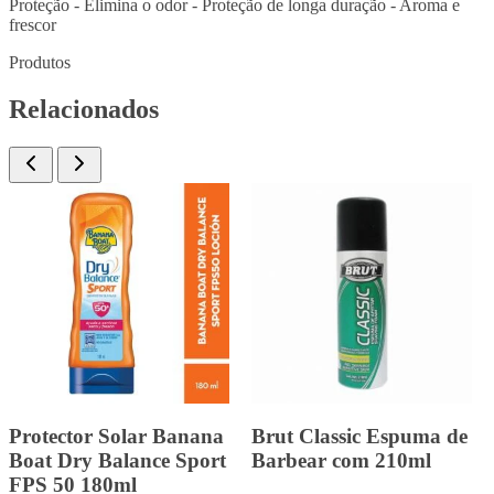
Proteção - Elimina o odor - Proteção de longa duração - Aroma e
frescor
Produtos
Relacionados
Parfums Des Chams
Noxzema Sensitive com
Cactus For men Eau De
11oz
Toleitte 35ml