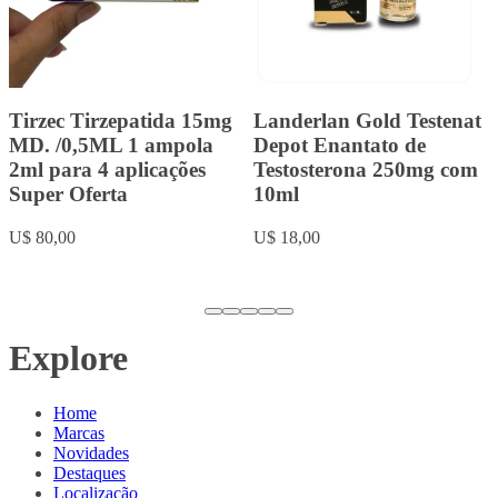
Lipoless Baby
Landerlan Gold
Tirzepatida 15mg MD.
Durateston com 10ml
Super Oferta /0,6ML 1
U$ 20,00
ampola 2,4ml para 4
aplicações
U$ 80,00
Explore
Home
Marcas
Novidades
Destaques
Localização