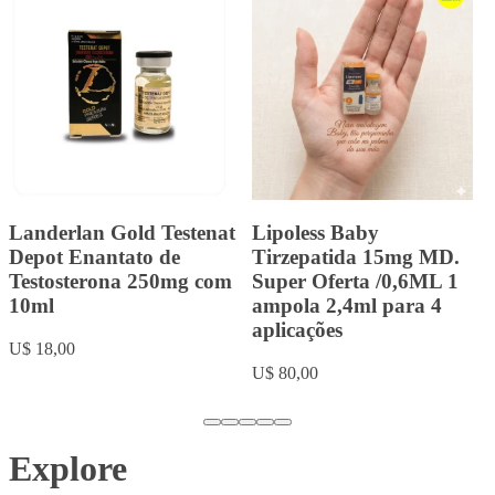
Tirzec Tirzepatida 15mg
Landerlan Gold
MD. /0,5ML 1 ampola
Durateston com 10ml
2ml para 4 aplicações
U$ 20,00
Super Oferta
U$ 80,00
Explore