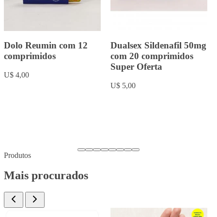
Rowachol com 50
Fluoxetina 20mg com 20
cápsulas.
comprimidos
U$ 9,00
U$ 5,00
Produtos
Mais procurados