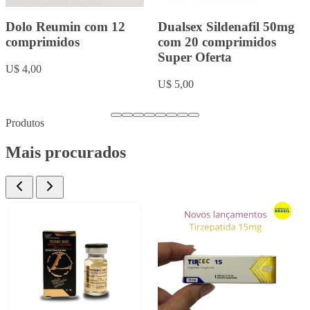
Rowachol com 50
Fluoxetina 20mg com 20
cápsulas.
comprimidos
U$ 9,00
U$ 5,00
…
Produtos
Mais procurados