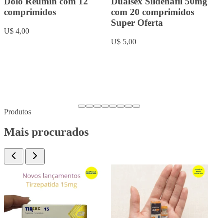
Rowachol com 50
Fluoxetina 20mg com 20
cápsulas.
comprimidos
U$ 9,00
U$ 5,00
Produtos
Mais procurados