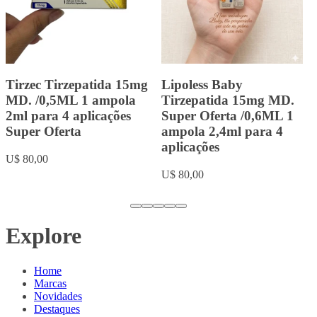
Landerlan Gold Testenat
Landerlan Gold
Depot Enantato de
Durateston com 10ml
Testosterona 250mg com
U$ 20,00
10ml
U$ 18,00
Explore
Home
Marcas
Novidades
Destaques