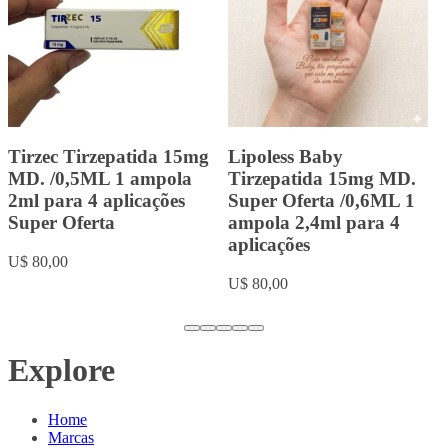
Landerlan Gold Testenat
Landerlan Gold
Depot Enantato de
Durateston com 10ml
Testosterona 250mg com
U$ 20,00
10ml
U$ 18,00
…
Explore
Home
Marcas