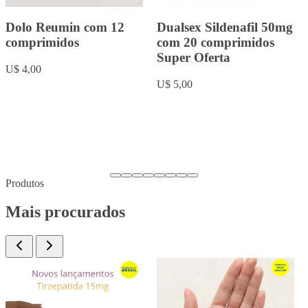
Rowachol com 50
Fluoxetina 20mg com 20
cápsulas.
comprimidos
U$ 9,00
U$ 5,00
…
Produtos
Mais procurados