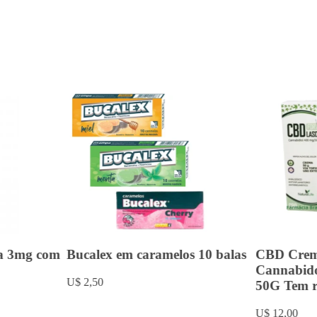
a 3mg com
Bucalex em caramelos 10 balas
CBD Crem
Cannabid
U$ 2,50
50G Tem re
U$ 12,00