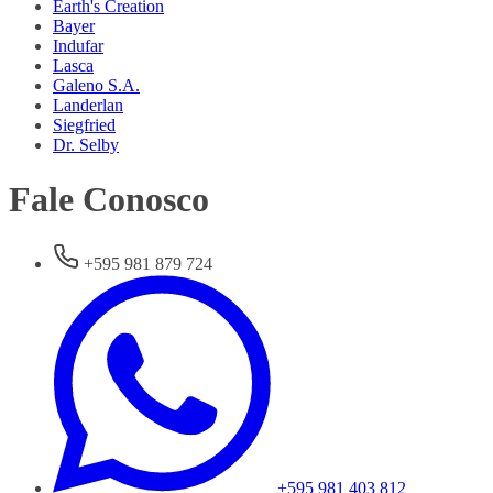
Earth's Creation
Bayer
Indufar
Lasca
Galeno S.A.
Landerlan
Siegfried
Dr. Selby
Fale Conosco
+595 981 879 724
+595 981 403 812