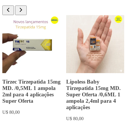
Landerlan Gold Testenat
Landerlan Gold
Depot Enantato de
Durateston com 10ml
Testosterona 250mg com
U$ 20,00
10ml
U$ 18,00