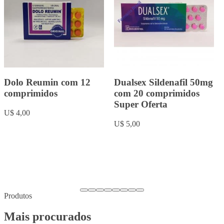
Rowachol com 50
Fluoxetina 20mg com 20
cápsulas.
comprimidos
U$ 9,00
U$ 5,00
Produtos
Mais procurados