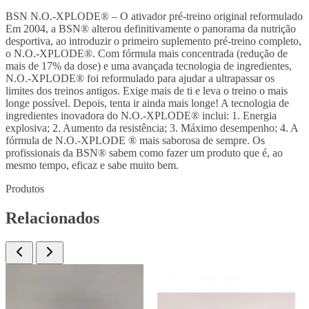
BSN N.O.-XPLODE® – O ativador pré-treino original reformulado
Em 2004, a BSN® alterou definitivamente o panorama da nutrição
desportiva, ao introduzir o primeiro suplemento pré-treino completo,
o N.O.-XPLODE®. Com fórmula mais concentrada (redução de
mais de 17% da dose) e uma avançada tecnologia de ingredientes,
N.O.-XPLODE® foi reformulado para ajudar a ultrapassar os
limites dos treinos antigos. Exige mais de ti e leva o treino o mais
longe possível. Depois, tenta ir ainda mais longe! A tecnologia de
ingredientes inovadora do N.O.-XPLODE® inclui: 1. Energia
explosiva; 2. Aumento da resistência; 3. Máximo desempenho; 4. A
fórmula de N.O.-XPLODE ® mais saborosa de sempre. Os
profissionais da BSN® sabem como fazer um produto que é, ao
mesmo tempo, eficaz e sabe muito bem.
Produtos
Relacionados