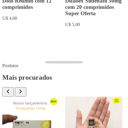
Rowachol com 50
Fluoxetina 20mg com 20
cápsulas.
comprimidos
U$ 9,00
U$ 5,00
…
Produtos
Mais procurados