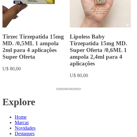
Landerlan Gold Testenat
Landerlan Gold
Depot Enantato de
Durateston com 10ml
Testosterona 250mg com
U$ 20,00
10ml
U$ 18,00
…
Explore
Home
Marcas
Novidades
Destaques