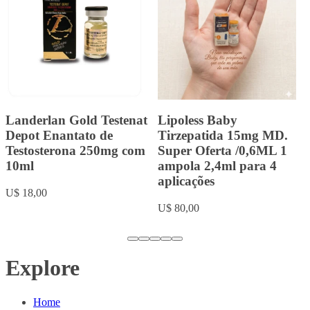
Tirzec Tirzepatida 15mg
Landerlan Gold
MD. /0,5ML 1 ampola
Durateston com 10ml
2ml para 4 aplicações
U$ 20,00
Super Oferta
U$ 80,00
Explore
Home