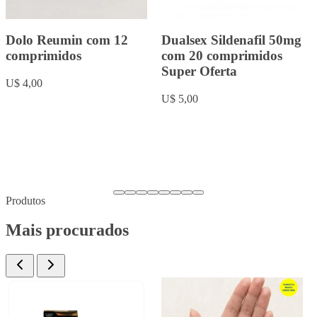
Rowachol com 50
Fluoxetina 20mg com 20
cápsulas.
comprimidos
U$ 9,00
U$ 5,00
Produtos
Mais procurados