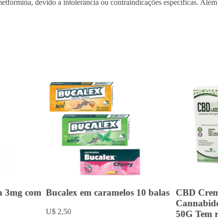
etformina, devido a intolerância ou contraindicações específicas. Além
a 3mg com
Bucalex em caramelos 10 balas
CBD Crem
Cannabid
U$ 2,50
50G Tem re